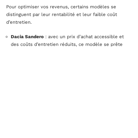
Pour optimiser vos revenus, certains modèles se
distinguent par leur rentabilité et leur faible coût
d’entretien.
Dacia Sandero
: avec un prix d’achat accessible et
des coûts d’entretien réduits, ce modèle se prête
parfaitement aux activités de covoiturage et
d’autopartage.
Peugeot 208
: ce véhicule compact, apprécié pour sa
fiabilité et sa consommation modérée, est un choix
judicieux pour les trajets urbains et les services de
livraison.
Volkswagen Golf
: offrant un bon compromis entre
confort, consommation et coût d’entretien, elle
convient à la fois pour les VTC et les trajets longue
distance.