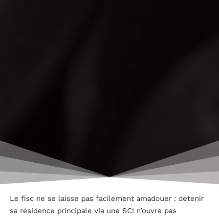
Le fisc ne se laisse pas facilement amadouer : détenir
sa résidence principale via une SCI n’ouvre pas