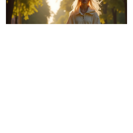
L’impact de sa taille sur son image et sa carrière
La taille de Billie Eilish, bien que modeste, n’a jamais
entravé son ascension fulgurante dans l’industrie
musicale. Depuis ses débuts avec ‘Ocean Eyes’, la
chanteuse a prouvé que son talent et sa présence
scénique surpassaient de loin les critères physiques
traditionnels.