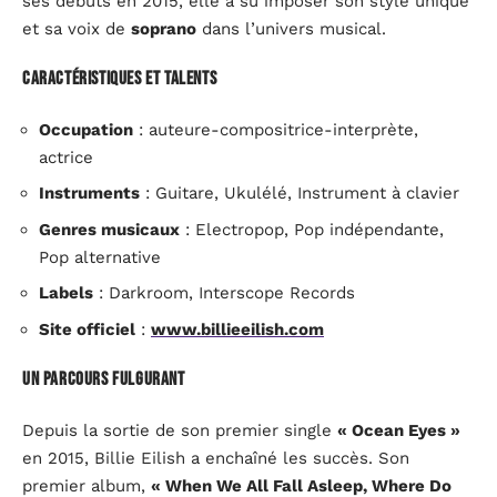
ses débuts en 2015, elle a su imposer son style unique
et sa voix de
soprano
dans l’univers musical.
Caractéristiques et talents
Occupation
: auteure-compositrice-interprète,
actrice
Instruments
: Guitare, Ukulélé, Instrument à clavier
Genres musicaux
: Electropop, Pop indépendante,
Pop alternative
Labels
: Darkroom, Interscope Records
Site officiel
:
www.billieeilish.com
Un parcours fulgurant
Depuis la sortie de son premier single
« Ocean Eyes »
en 2015, Billie Eilish a enchaîné les succès. Son
premier album,
« When We All Fall Asleep, Where Do