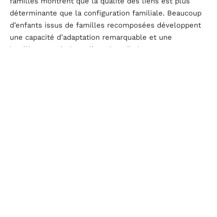
familles montrent que la qualité des liens est plus
déterminante que la configuration familiale. Beaucoup
d’enfants issus de familles recomposées développent
une capacité d’adaptation remarquable et une
intelligence relationnelle qui se distingue.
Voici quelques effets concrets de cette diversité :
La multiplication des interactions aiguise les
aptitudes sociales, oblige à apprendre le compromis,
à accepter l’altérité, à se forger une place.
La présence de plusieurs adultes référents offre
autant de modèles éducatifs qui enrichissent la
vision qu’on se fait du monde adulte.
Construire une coparentalité apaisée reste une
aventure délicate. Les rôles parfois flous, entre mère,
beau-père, père, belle-mère, compliquent la mise en