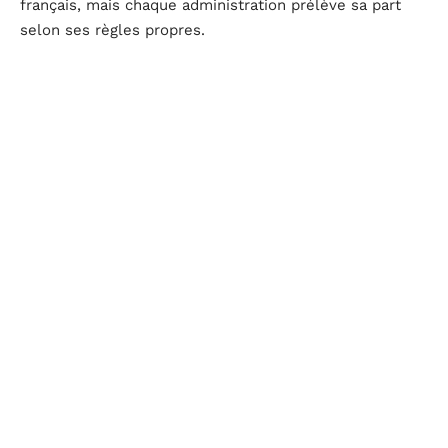
français, mais chaque administration prélève sa part
selon ses règles propres.
Résidents :
la plus-value entre dans le barème
progressif, exonération possible sous conditions
strictes.
Non-résidents :
taux unique, application de la
convention fiscale, crédit d’impôt côté français.
Déclarer précisément ses revenus et respecter les
échéances légales ne souffre aucune approximation.
Analyser chaque variable, résidence, durée de
détention, nature du bien, conventions internationales,
s’impose. Les différences de traitement sont réelles ;
les conséquences, immédiates.