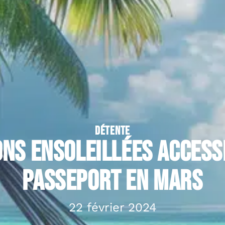
DÉTENTE
ons ensoleillées access
passeport en mars
22 février 2024