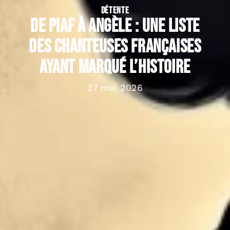
DÉTENTE
De Piaf à Angèle : une liste
des chanteuses françaises
ayant marqué l’histoire
27 mai 2026