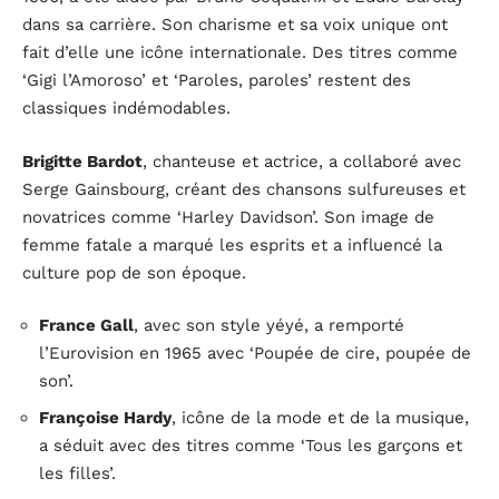
dans sa carrière. Son charisme et sa voix unique ont
fait d’elle une icône internationale. Des titres comme
‘Gigi l’Amoroso’ et ‘Paroles, paroles’ restent des
classiques indémodables.
Brigitte Bardot
, chanteuse et actrice, a collaboré avec
Serge Gainsbourg, créant des chansons sulfureuses et
novatrices comme ‘Harley Davidson’. Son image de
femme fatale a marqué les esprits et a influencé la
culture pop de son époque.
France Gall
, avec son style yéyé, a remporté
l’Eurovision en 1965 avec ‘Poupée de cire, poupée de
son’.
Françoise Hardy
, icône de la mode et de la musique,
a séduit avec des titres comme ‘Tous les garçons et
les filles’.