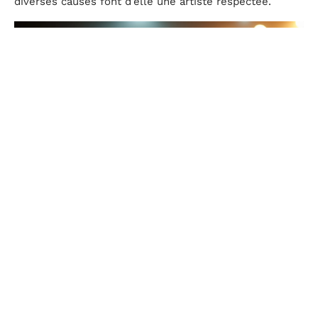
diverses causes font d’elle une artiste respectée.
Les voix contemporaines qui résonnent aujourd’hui
Aya Nakamura
, véritable phénomène de la scène
musicale actuelle, a su conquérir un large public grâce
à ses titres comme ‘Djadja’ et ‘Pookie’. Sa capacité à