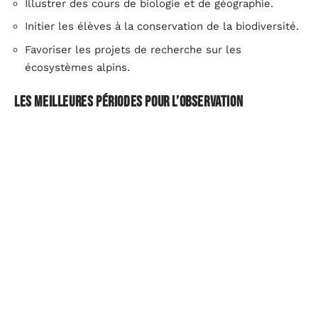
Illustrer des cours de biologie et de géographie.
Initier les élèves à la conservation de la biodiversité.
Favoriser les projets de recherche sur les
écosystèmes alpins.
Les meilleures périodes pour l’observation
Printemps : le réveil de la nature
Pendant le printemps, le col des Aravis se transforme
en un véritable théâtre de la nature. Les chamois
descendent des hauteurs pour se nourrir, offrant une
vue spectaculaire des troupeaux en mouvement. La
floraison des rhododendrons ajoute une touche de
couleur aux paysages encore marqués par les neiges
hivernales.
Avril à juin
: Meilleure période pour observer les