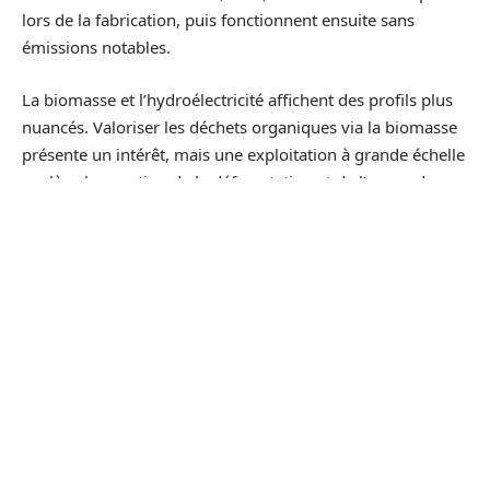
lors de la fabrication, puis fonctionnent ensuite sans
émissions notables.
La biomasse et l’hydroélectricité affichent des profils plus
nuancés. Valoriser les déchets organiques via la biomasse
présente un intérêt, mais une exploitation à grande échelle
soulève la question de la déforestation et de l’usage des
terres agricoles. L’hydroélectricité, pierre angulaire du
renouvelable en France, se distingue par de faibles
émissions de gaz à effet de serre, mais ses conséquences
sur la faune et la flore aquatique sont loin d’être anodines.
Difficile de prétendre à une solution magique : chaque
filière implique des choix entre réduction des émissions,
respect des écosystèmes et acceptabilité sociale.